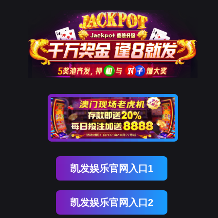
凯发娱乐官网入口1
凯发娱乐官网入口2